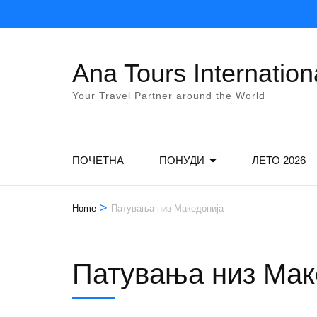
Skip
to
content
Ana Tours Internation
(Press
Enter)
Your Travel Partner around the World
ПОЧЕТНА
ПОНУДИ
ЛЕТО 2026
>
Home
Патувања низ Македонија
Патувања низ Мак