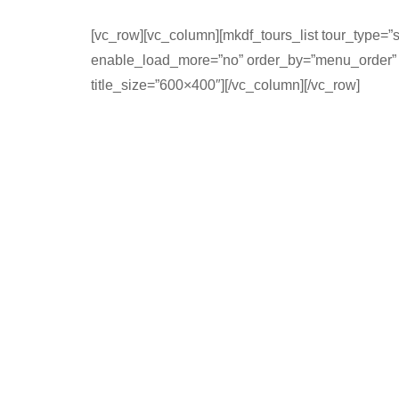
[vc_row][vc_column][mkdf_tours_list tour_type=”s
enable_load_more=”no” order_by=”menu_order”
title_size=”600×400″][/vc_column][/vc_row]