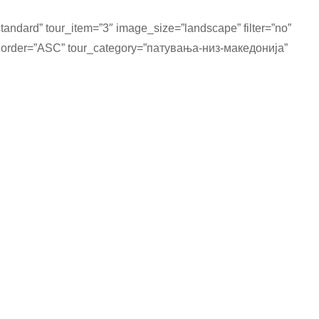
tandard” tour_item=”3″ image_size=”landscape” filter=”no”
 order=”ASC” tour_category=”патувања-низ-македонија”