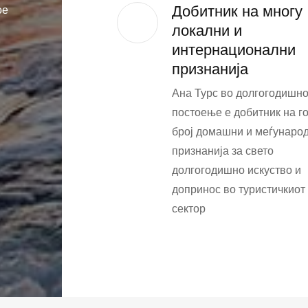
Добитник на многу
ое
локални и
интернационални
признанија
Ана Турс во долгогодишн
постоење е добитник на г
број домашни и меѓунаро
признанија за свето
долгогодишно искуство и
допринос во туристичкиот
сектор