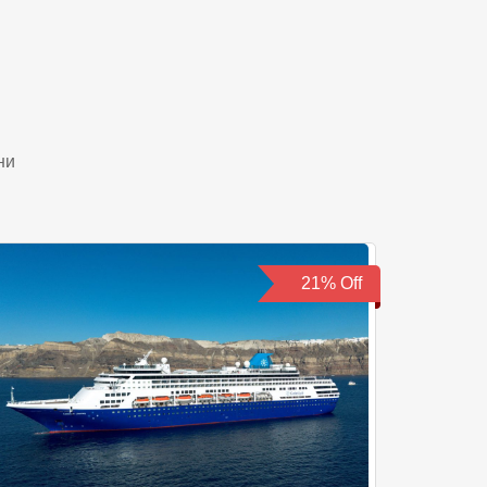
ни
21% Off