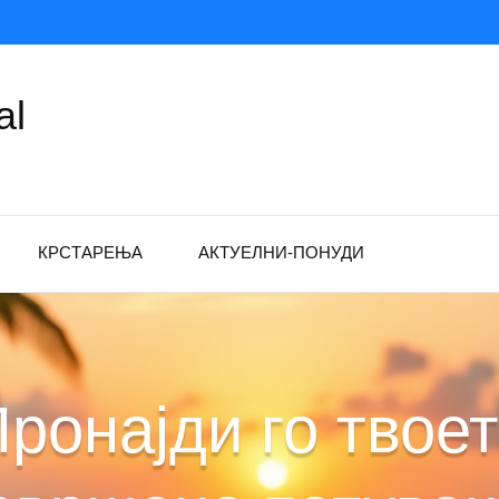
al
КРСТАРЕЊА
АКТУЕЛНИ-ПОНУДИ
ронајди го твое