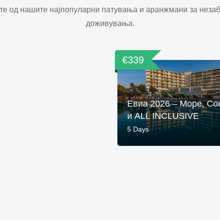
те од нашите најпопуларни патувања и аранжмани за неза
доживувања.
€339
Евиа 2026 – Море, Со
и ALL INCLUSIVE
5 Days