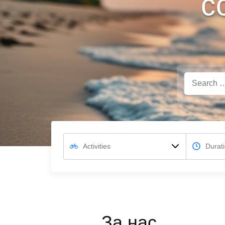
с
Search
for:
За нас