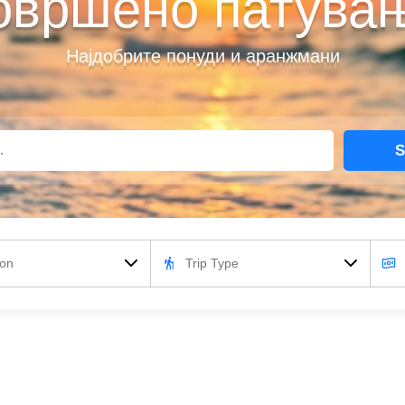
овршено патува
Најдобрите понуди и аранжмани