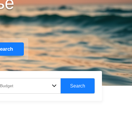
ње
Search