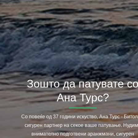
Зошто да патувате с
Ана Турс?
Со повеќе од 37 години искуство, Ана Турс - Битол
сигурен партнер на секое ваше патување. Нуди
внимателно подготвени аранжмани, сигурен