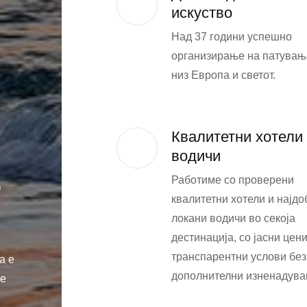
искуство
Над 37 години успешно
организирање на патувањ
низ Европа и светот.
Квалитетни хотели
водичи
о
Работиме со проверени
квалитетни хотели и најдо
локани водичи во секоја
дестинација, со јасни цени
транспарентни услови без
а е
дополнителни изненадува
ме