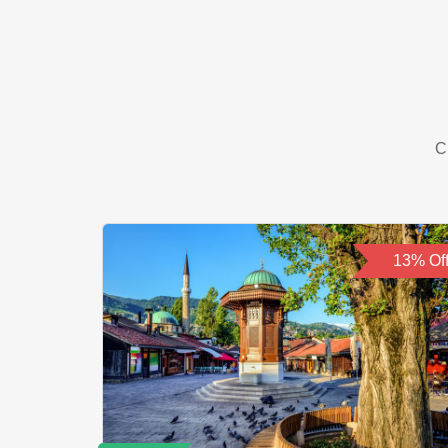
С
13% Of