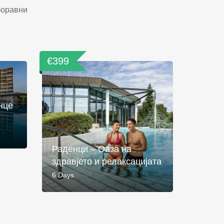
боравни
€399
нце
Раденци – Оаза на
здравјето и релаксацијата
6 Days