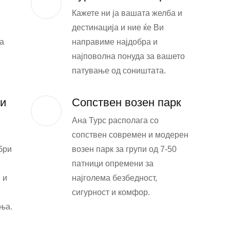
Кажете ни ја вашата желба и
дестинација и ние ќе Ви
а
направиме најдобра и
најповолна понуда за вашето
патување од соништата.
 и
Сопствен возен парк
Ана Турс располага со
сопствен современ и модерен
бри
возен парк за групи од 7-50
патници опремени за
 и
најголема безбедност,
сигурност и комфор.
ња.