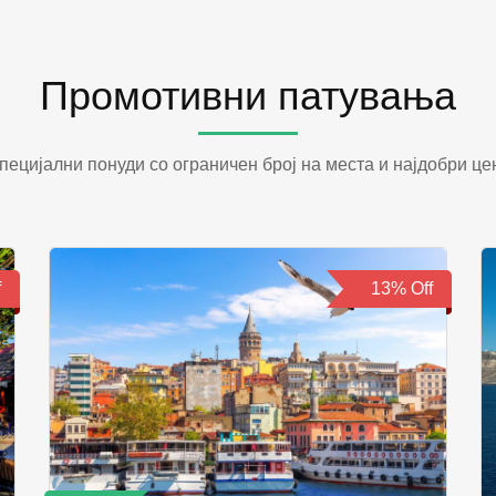
Промотивни патувања
пецијални понуди со ограничен број на места и најдобри це
f
13% Off