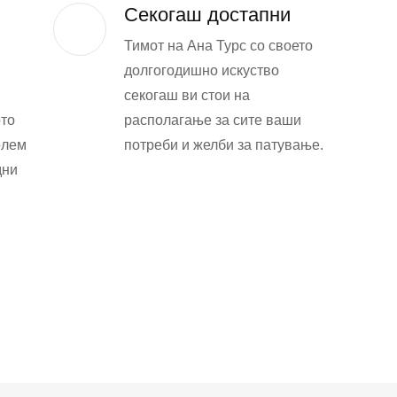
Секогаш достапни
Тимот на Ана Турс со своето
долгогодишно искуство
секогаш ви стои на
ото
располагање за сите ваши
олем
потреби и желби за патување.
дни