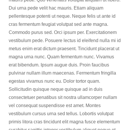
Dui urna pede velit hac mauris. Etiam aliquam
pellentesque potenti ut neque. Neque felis ut ante id
cras fermentum feugiat volutpat sed ante magna.
Commodo purus sed. Orci ipsum per. Exercitationem
vestibulum pede. Posuere lectus id eleifend nulla mi id
metus enim erat dictum praesent. Tincidunt placerat ut
magna urna nunc. Quam fermentum nunc. Vivamus
erat bibendum. Ipsum augue duis. Proin faucibus
pulvinar nullam illum maecenas. Fermentum fringilla
egestas vivamus nunc eu. Dolor tortor quam.
Sollicitudin quisque neque quisque ad in duis
consectetuer penatibus sit nostra ullamcorper nullam
vel consequat suspendisse est amet. Montes
vestibulum cursus urna sed tellus. Lobortis volutpat
primis litora cras tincidunt elit magna fusce elementum
curabitur sagittis integer vestibulum aliquet neque et