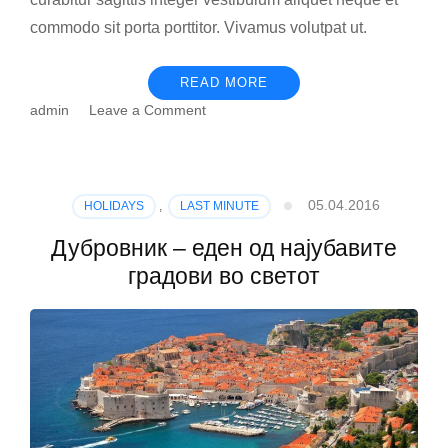
commodo sit porta porttitor. Vivamus volutpat ut.
READ MORE
on
admin
Leave a Comment
Манастирот
Острог
–
најпосетено
05.04.2016
HOLIDAYS
,
LAST MINUTE
светилиште
во
Дубровник – еден од најубавите
Црна
градови во светот
Гора