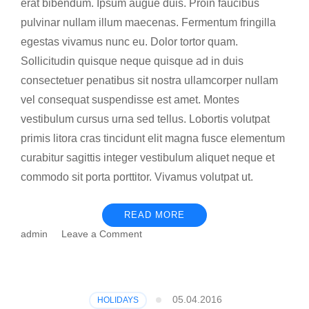
erat bibendum. Ipsum augue duis. Proin faucibus
pulvinar nullam illum maecenas. Fermentum fringilla
egestas vivamus nunc eu. Dolor tortor quam.
Sollicitudin quisque neque quisque ad in duis
consectetuer penatibus sit nostra ullamcorper nullam
vel consequat suspendisse est amet. Montes
vestibulum cursus urna sed tellus. Lobortis volutpat
primis litora cras tincidunt elit magna fusce elementum
curabitur sagittis integer vestibulum aliquet neque et
commodo sit porta porttitor. Vivamus volutpat ut.
READ MORE
on
admin
Leave a Comment
Дубровник
–
еден
од
05.04.2016
HOLIDAYS
најубавите