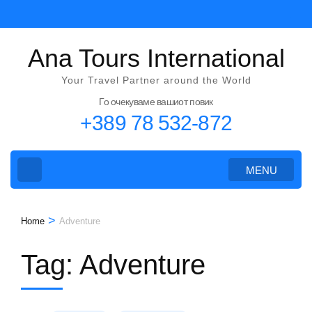
Skip
to
content
Ana Tours International
(Press
Your Travel Partner around the World
Enter)
Го очекуваме вашиот повик
+389 78 532-872
MENU
>
Home
Adventure
Tag:
Adventure