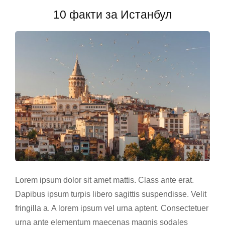
градови
10 факти за Истанбул
во
светот
Lorem ipsum dolor sit amet mattis. Class ante erat.
Dapibus ipsum turpis libero sagittis suspendisse. Velit
fringilla a. A lorem ipsum vel urna aptent. Consectetuer
urna ante elementum maecenas magnis sodales