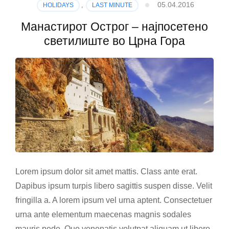
05.04.2016
HOLIDAYS
,
LAST MINUTE
Манастирот Острог – најпосетено
светилиште во Црна Гора
Lorem ipsum dolor sit amet mattis. Class ante erat.
Dapibus ipsum turpis libero sagittis suspen disse. Velit
fringilla a. A lorem ipsum vel urna aptent. Consectetuer
urna ante elementum maecenas magnis sodales
mauris pede. Quo venenatis volutpat aliquam ut libero.