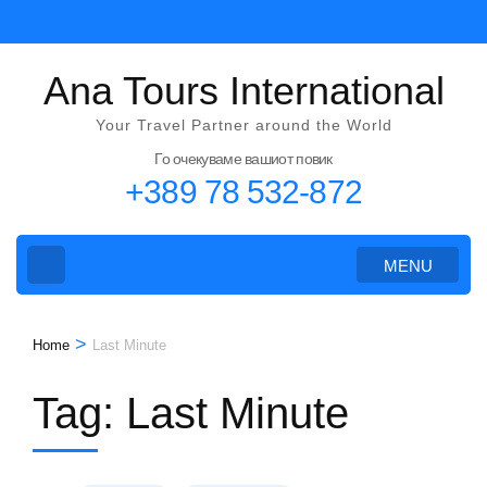
Skip
to
content
Ana Tours International
(Press
Your Travel Partner around the World
Enter)
Го очекуваме вашиот повик
+389 78 532-872
MENU
>
Home
Last Minute
Tag:
Last Minute