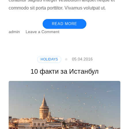
commodo sit porta porttitor. Vivamus volutpat ut.
READ MORE
on
admin
Leave a Comment
Манастирот
Острог
–
најпосетено
05.04.2016
HOLIDAYS
светилиште
во
10 факти за Истанбул
Црна
Гора