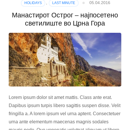
05.04.2016
HOLIDAYS
,
LAST MINUTE
Манастирот Острог – најпосетено
светилиште во Црна Гора
Lorem ipsum dolor sit amet mattis. Class ante erat.
Dapibus ipsum turpis libero sagittis suspen disse. Velit
fringilla a. A lorem ipsum vel urna aptent. Consectetuer
urna ante elementum maecenas magnis sodales
mauris pede. Quo venenatis volutpat aliquam ut libero.