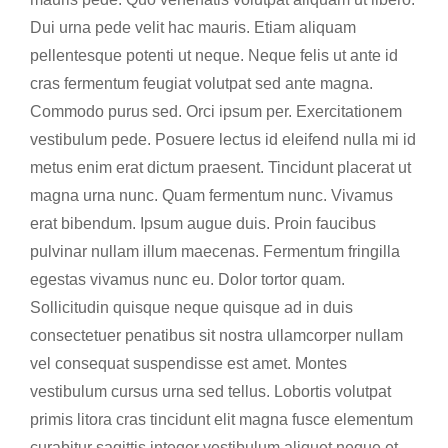
Dui urna pede velit hac mauris. Etiam aliquam
pellentesque potenti ut neque. Neque felis ut ante id
cras fermentum feugiat volutpat sed ante magna.
Commodo purus sed. Orci ipsum per. Exercitationem
vestibulum pede. Posuere lectus id eleifend nulla mi id
metus enim erat dictum praesent. Tincidunt placerat ut
magna urna nunc. Quam fermentum nunc. Vivamus
erat bibendum. Ipsum augue duis. Proin faucibus
pulvinar nullam illum maecenas. Fermentum fringilla
egestas vivamus nunc eu. Dolor tortor quam.
Sollicitudin quisque neque quisque ad in duis
consectetuer penatibus sit nostra ullamcorper nullam
vel consequat suspendisse est amet. Montes
vestibulum cursus urna sed tellus. Lobortis volutpat
primis litora cras tincidunt elit magna fusce elementum
curabitur sagittis integer vestibulum aliquet neque et