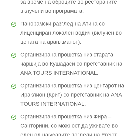
за време на оброците во рестораните
вклучени во програмата.
Панорамски разглед на Атина со
лиценциран локален водич (вклучен во
цената на аранжманот).
Организирана прошетка низ старата
чаршија во Кушадаси со претставник на
ANA TOURS INTERNATIONAL.
Организирана прошетка низ центарот на
Ираклион (Крит) со претставник на ANA
TOURS INTERNATIONAL.
Организирана прошетка низ Фира –
Санторини, со можност да уживате во
еден од најубавите погледи на Егејот.