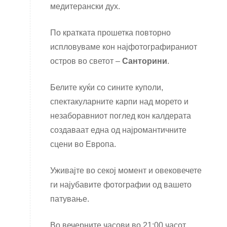
медитерански дух.
По кратката прошетка повторно
испловуваме кон најфотографираниот
остров во светот –
Санторини
.
Белите куќи со сините куполи,
спектакуларните карпи над морето и
незаборавниот поглед кон калдерата
создаваат една од најромантичните
сцени во Европа.
Уживајте во секој момент и овековечете
ги најубавите фотографии од вашето
патување.
Во вечерните часови во 21:00 часот,