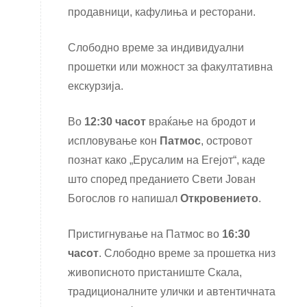
продавници, кафулиња и ресторани.
Слободно време за индивидуални
прошетки или можност за факултативна
екскурзија.
Во
12:30 часот
враќање на бродот и
испловување кон
Патмос
, островот
познат како „Ерусалим на Егејот“, каде
што според преданието Свети Јован
Богослов го напишал
Откровението
.
Пристигнување на Патмос во
16:30
часот
. Слободно време за прошетка низ
живописното пристаниште Скала,
традиционалните улички и автентичната