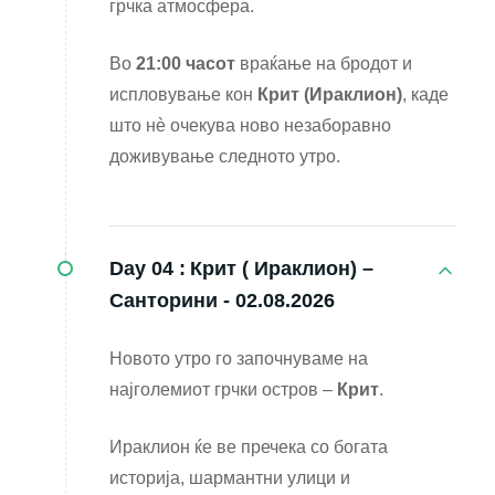
грчка атмосфера.
Во
21:00 часот
враќање на бродот и
испловување кон
Крит (Ираклион)
, каде
што нè очекува ново незаборавно
доживување следното утро.
Day 04 :
Крит ( Ираклион) –
Санторини - 02.08.2026
Новото утро го започнуваме на
најголемиот грчки остров –
Крит
.
Ираклион ќе ве пречека со богата
историја, шармантни улици и