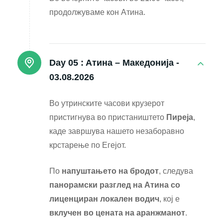
продолжуваме кон Атина.
Day 05 :
Атина – Македонија -
03.08.2026
Во утринските часови крузерот
пристигнува во пристаништето
Пиреја
,
каде завршува нашето незаборавно
крстарење по Егејот.
По
напуштањето на бродот
, следува
панорамски разглед на Атина со
лиценциран локален водич
, кој е
вклучен во цената на аранжманот
.