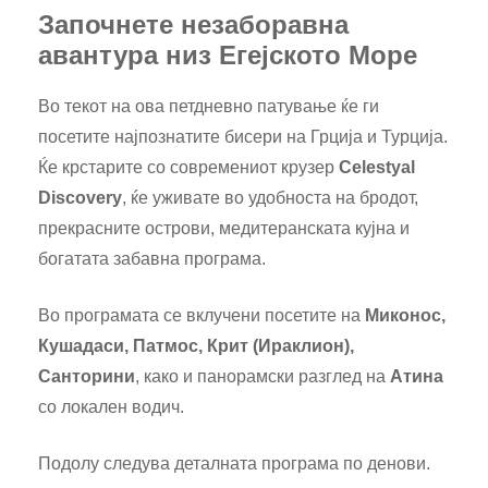
Започнете незаборавна
авантура низ Егејското Море
Во текот на ова петдневно патување ќе ги
посетите најпознатите бисери на Грција и Турција.
Ќе крстарите со современиот крузер
Celestyal
Discovery
, ќе уживате во удобноста на бродот,
прекрасните острови, медитеранската кујна и
богатата забавна програма.
Во програмата се вклучени посетите на
Миконос,
Кушадаси, Патмос, Крит (Ираклион),
Санторини
, како и панорамски разглед на
Атина
со локален водич.
Подолу следува деталната програма по денови.