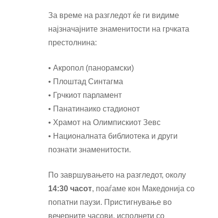
За време на разгледот ќе ги видиме
најзначајните знаменитости на грчката
престолнина:
• Акропол (панорамски)
• Плоштад Синтагма
• Грчкиот парламент
• Панатинаико стадионот
• Храмот на Олимпискиот Зевс
• Националната библиотека и други
познати знаменитости.
По завршувањето на разгледот, околу
14:30 часот
, поаѓаме кон Македонија со
попатни паузи. Пристигнување во
вечерните часови, исполнети со