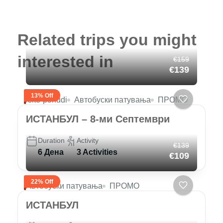
Related trips you might
interested in
€159
€139
13% Off
/site-ponudi
Автобуски патувања
ПРОМО
ИСТАНБУЛ – 8-ми Септември
Duration
Activity
€139
6 Дена
3 Activities
€109
22% Off
Автобуски патувања
ПРОМО
ИСТАНБУЛ