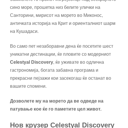
сино море, прошетка низ белите улички на
Санторини, мирисот на морето во Миконос,
античката историја на Крит и ориенталниот шарм
на Кушадаси.
Во само пет незаборавни дена ќе посетите шест
уникатни дестинации, ќе пловите со модерниот
Celestyal Discovery
, ќе уживате во одлична
гастрономија, богата забавна програма и
прекрасни пејзажи кои засекогаш ќе останат во
вашите спомени.
Дозволете му на морето да ве одведе на
патување кое ќе го паметите цел живот.
Нов крузер Celestyal Discovery