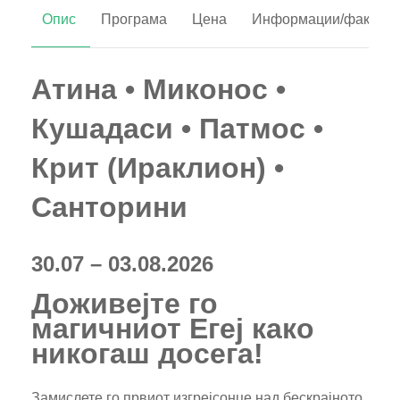
Опис
Програма
Цена
Информации/факти
Атина • Миконос •
Кушадаси • Патмос •
Крит (Ираклион) •
Санторини
30.07 – 03.08.2026
Доживејте го
магичниот Егеј како
никогаш досега!
Замислете го првиот изгрејсонце над бескрајното