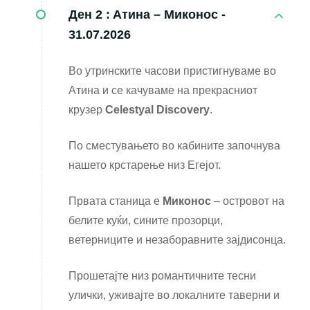
Ден 2 :
Атина – Миконос -
31.07.2026
Во утринските часови пристигнуваме во
Атина и се качуваме на прекрасниот
крузер
Celestyal Discovery
.
По сместувањето во кабините започнува
нашето крстарење низ Егејот.
Првата станица е
Миконос
– островот на
белите куќи, сините прозорци,
ветерниците и незаборавните зајдисонца.
Прошетајте низ романтичните тесни
улички, уживајте во локалните таверни и