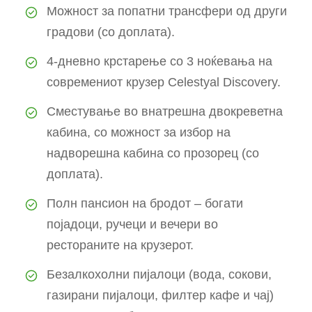
Можност за попатни трансфери од други
градови (со доплата).
4-дневно крстарење со 3 ноќевања на
современиот крузер Celestyal Discovery.
Сместување во внатрешна двокреветна
кабина, со можност за избор на
надворешна кабина со прозорец (со
доплата).
Полн пансион на бродот – богати
појадоци, ручеци и вечери во
рестораните на крузерот.
Безалкохолни пијалоци (вода, сокови,
газирани пијалоци, филтер кафе и чај)