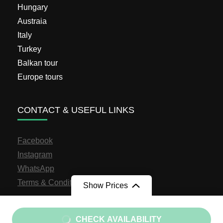
Hungary
Austraia
Italy
Turkey
Balkan tour
Europe tours
CONTACT & USEFUL LINKS
Facebook
Instagram
WhatsApp
Terms & Conditions
Show Prices
From
€698
From
€549
CHECK AVAILABILITY