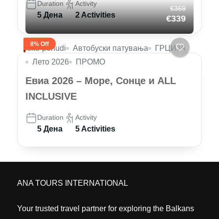
Duration
Activity
€369
5 Дена
2 Activities
€339
8% Off
/site-ponudi
Автобуски патувања
ГРЦИЈА
Лето 2026
ПРОМО
Евиа 2026 – Море, Сонце и ALL
INCLUSIVE
Duration
Activity
5 Дена
5 Activities
ANA TOURS INTERNATIONAL
Your trusted travel partner for exploring the Balkans